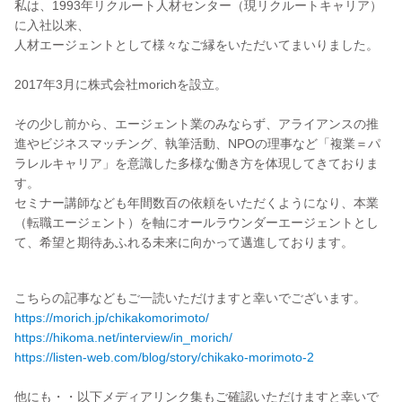
私は、1993年リクルート人材センター（現リクルートキャリア）
に入社以来、
人材エージェントとして様々なご縁をいただいてまいりました。
2017年3月に株式会社morichを設立。
その少し前から、エージェント業のみならず、アライアンスの推
進やビジネスマッチング、執筆活動、NPOの理事など「複業＝パ
ラレルキャリア」を意識した多様な働き方を体現してきておりま
す。
セミナー講師なども年間数百の依頼をいただくようになり、本業
（転職エージェント）を軸にオールラウンダーエージェントとし
て、希望と期待あふれる未来に向かって邁進しております。
https://morich.jp/chikakomorimoto/
https://hikoma.net/interview/in_morich/
https://listen-web.com/blog/story/chikako-morimoto-2
他にも・・以下メディアリンク集もご確認いただけますと幸いで