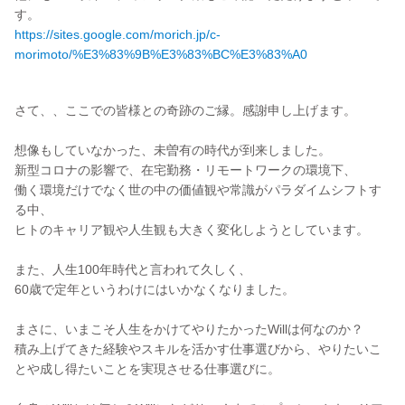
https://sites.google.com/morich.jp/c-
morimoto/%E3%83%9B%E3%83%BC%E3%83%A0
さて、、ここでの皆様との奇跡のご縁。感謝申し上げます。
想像もしていなかった、未曽有の時代が到来しました。
新型コロナの影響で、在宅勤務・リモートワークの環境下、
働く環境だけでなく世の中の価値観や常識がパラダイムシフトす
る中、
ヒトのキャリア観や人生観も大きく変化しようとしています。
また、人生100年時代と言われて久しく、
60歳で定年というわけにはいかなくなりました。
まさに、いまこそ人生をかけてやりたかったWillは何なのか？
積み上げてきた経験やスキルを活かす仕事選びから、やりたいこ
とや成し得たいことを実現させる仕事選びに。