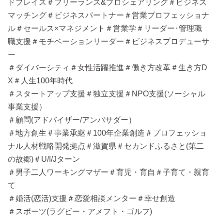
ドプレイス＃フリーランス&プロシェアリング＃ビジネス
マッチング＃ビジネスパートナー＃営業プロフェッショナ
ル＃セールス×マネジメント＃営業学＃リーダー･管理職
職支援＃モチベーションリーダー＃ビジネスプロデューサ
ー
＃ダイバーシティ＃女性活躍推進＃働き方改革＃生き方D
X＃人生100年時代
＃スタートアップ支援＃独立支援＃NPO支援(ソーシャル
事業支援）
＃顧問(アドバイザー/アンバサダー）
＃地方創生＃事業承継＃100年企業創造＃プロフェッショ
ナル人材戦略開発拠点＃滋賀県＃セカンドふるさと(第二
の故郷)＃U/I/Jターン
＃男子二人ワーキングマザー＃育児・育自＃子育て・親育
て
＃婚活(恋活)支援＃恋愛相談メンター＃幸せ創造
＃スポーツ(ラグビー・アメフト・ゴルフ)