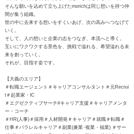
そんな願いを込めて立ち上げたmorichは同じ想いを持つ仲
間が集う組織。
世の中に去来する想いをすくいあげ、次の高みへつなげて
いく。
そして、人の想いと企業の志をつなぎ、本流へと導く。
互いにワクワクする景色を、挑戦で溢れる、希望溢れる未
来を創っていく。
それが、目指す姿です。
【大義のエリア】
＃転職エージェント＃キャリアコンサルタント＃元Recrui
t＃起業家・IC
＃エグゼクティブサーチ#キャリア支援＃キャリアメンタ
ー・コーチ
＃HR(人事)＃採用＃人材開発＃キャリア＃就職＃転職＃
仕事＃パラレルキャリア＃副業(兼業･複業・福業) ＃サー