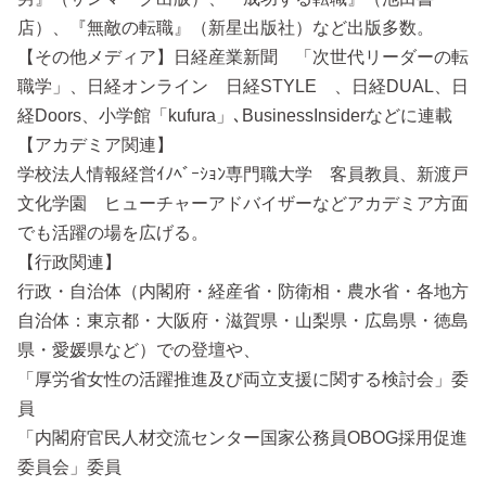
店）、『無敵の転職』（新星出版社）など出版多数。
【その他メディア】日経産業新聞 「次世代リーダーの転
職学」、日経オンライン 日経STYLE 、日経DUAL、日
経Doors、小学館「kufura」､BusinessInsiderなどに連載
【アカデミア関連】
学校法人情報経営ｲﾉﾍﾞｰｼｮﾝ専門職大学 客員教員、新渡戸
文化学園 ヒューチャーアドバイザーなどアカデミア方面
でも活躍の場を広げる。
【行政関連】
行政・自治体（内閣府・経産省・防衛相・農水省・各地方
自治体：東京都・大阪府・滋賀県・山梨県・広島県・徳島
県・愛媛県など）での登壇や、
「厚労省女性の活躍推進及び両立支援に関する検討会」委
員
「内閣府官民人材交流センター国家公務員OBOG採用促進
委員会」委員