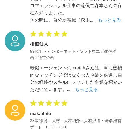
ロフェッショナル仕事の流儀で森本さんの存
在を知りました。
その時に、自分が転職（森本
......
もっと見る
徘徊仙人
59歳/IT・インターネット・ソフトウエア/経営企
画・経営企画
転職エージェントのmorichさんは、単に機械
的なマッチングではなく求人企業を厳選し自
分の経験やスキルにマッチした企業を紹介い
ただいています。
......
もっと見る
makaibito
38歳/教育・人材・人材紹介・人材派遣・研修/経営
ボード・CTO・CIO