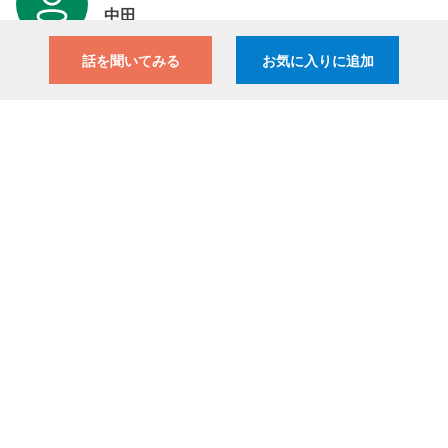
中田
32歳/コンサルティング・コンサルティング/コンサ
話を聞いてみる
お気に入りに追加
ルタント・業務コンサルタント
現在のスキルや職種などのハード面で機械的
なマッチングをされるエージェントも多いと
思いますが、森本さんのマッチングはその次
元を超えています。私の指向
......
もっと見る
みなみな
52歳/保険・生命保険/専門職・その他専門職
異業種にチャレンジして自分の幅を広げる楽
しさをこれまでのご経験から教えていただき
ました。
何よりご本人がスーパーマン
......
もっと見る