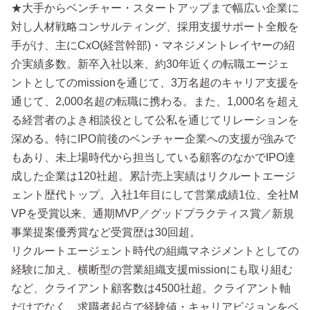
★大手からベンチャー・スタートアップまで幅広い企業に
対し人材戦略コンサルティング、採用支援サポート全般を
手がけ、主にCxO(経営幹部)・マネジメントレイヤーの紹
介実績多数。新卒入社以来、約30年近くの転職エージェ
ントとしてのmissionを通じて、3万名超のキャリア支援を
通じて、2,000名超の転職に携わる。また、1,000名を超え
る経営者のよき相談役として公私を通じてリレーションを
深める。特にIPO前後のベンチャー企業への支援が強みで
もあり、未上場時代から担当している顧客のなかでIPO達
成した企業は120社超。累計売上実績はリクルートエージ
ェント歴代トップ。入社1年目にして営業成績1位、全社M
VPを受賞以来、通期MVP／グッドプラクティス賞／新規
事業提案優秀賞など受賞歴は30回超。
リクルートエージェント時代の組織マネジメントとしての
経験に加え、横断型の営業組織支援missionにも取り組む
など、クライアント顧客数は4500社超。クライアント軸
だけでなく、求職者起点で経験値・キャリアビジョンをベ