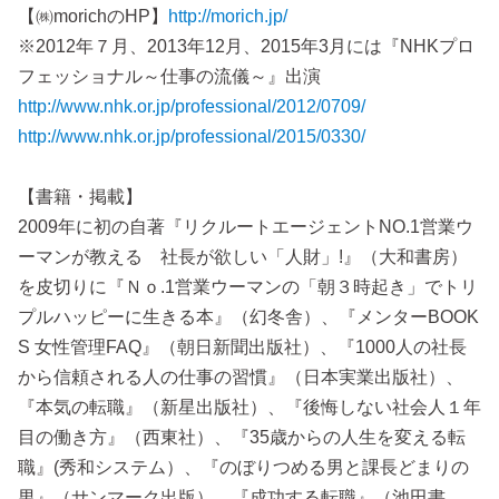
【㈱morichのHP】
http://morich.jp/
※2012年７月、2013年12月、2015年3月には『NHKプロ
http://www.nhk.or.jp/professional/2012/0709/
http://www.nhk.or.jp/professional/2015/0330/
【書籍・掲載】
2009年に初の自著『リクルートエージェントNO.1営業ウ
ーマンが教える 社長が欲しい「人財」!』（大和書房）
を皮切りに『Ｎｏ.1営業ウーマンの「朝３時起き」でトリ
プルハッピーに生きる本』（幻冬舎）、『メンターBOOK
S 女性管理FAQ』（朝日新聞出版社）、『1000人の社長
から信頼される人の仕事の習慣』（日本実業出版社）、
『本気の転職』（新星出版社）、『後悔しない社会人１年
目の働き方』（西東社）、『35歳からの人生を変える転
職』(秀和システム）、『のぼりつめる男と課長どまりの
男』（サンマーク出版）、『成功する転職』（池田書