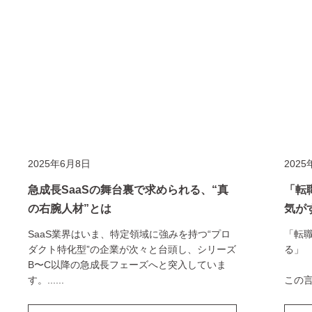
2025年6月8日
2025
急成長SaaSの舞台裏で求められる、“真
「転
の右腕人材”とは
気が
SaaS業界はいま、特定領域に強みを持つ“プロ
「転
ダクト特化型”の企業が次々と台頭し、シリーズ
る」
B〜C以降の急成長フェーズへと突入していま
す。
......
この