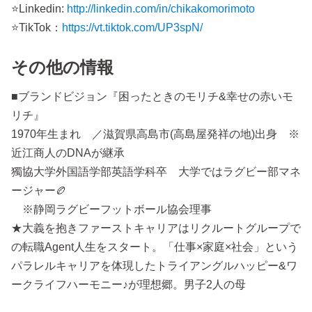
⭐️Linkedin:
http://linkedin.com/in/chikakomorimoto
⭐️TikTok：
https://vt.tiktok.com/UP3spN/
その他の情報
■ブランドビジョン『困ったときのモリチ&幸せの赤いモ
リチ』
1970年生まれ ／滋賀県高島市(高島屋発祥の地)出身 ※
近江商人のDNAが継承
獨協大学外国語学部英語学科卒 大学ではラグビー部マネ
ージャー🏉
※静岡ラグビーフットボール協会理事
★大義を抱きファーストキャリアはリクルートグループで
の転職Agent人生をスタート。「仕事×家庭×社会」という
パラレルキャリアを体現したトライアングルハッピー&ワ
ークライフハーモニー♪が理想郷。男子2人の母