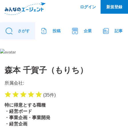
ログイン
新規登録
さがす
投稿
企業
記事
森本 千賀子（もりち）
所属会社:
(
35
件
)
特に得意とする職種
経営ボード
事業企画・事業開発
経営企画