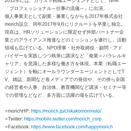
2012年には、カリスマ転職エージェントとして、NHK
「プロフェッショナル～仕事の流儀～」に出演。
個人事業主として副業・兼業しながらも2017年株式会社
morich設立、同年2017年9月にリクルートを卒業し独立。
現在は、HRソリューションに限定せず外部パートナー企
業とのアライアンス推進などのミッションを遂行し、活動
領域も広げている。NPO理事・社外取締役・顧問・アド
バイザーを実践しつつ執筆に講演など「複業＝パラレルキ
ャリア」を意識した多様な働き方を体現。本業（転職エー
ジェント）を軸にオールラウンダーエージェントとしてT
V、雑誌、新聞など各メディアでの発信や、その傍ら全国
の経営者や人事、自治体、教育機関など講演・セミナー等
での登壇などなど、多方面に活躍の場を広げている。
⭐️morichHP:
https://morich.jp/chikakomorimoto/
⭐️Twitter:
https://mobile.twitter.com/morich_corp
⭐️Facebook:
https://www.facebook.com/happymorich