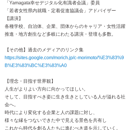
「Yamagata幸せデジタル化有識者会議」委員
「若者女性県内就職・定着促進協議会」アドバイザー
【講演】
各種学校、自治体、企業、団体からのキャリア・女性活躍
推進・地方創生など多岐にわたる講演・登壇も多数。
https://sites.google.com/morich.jp/c-morimoto/%E3%83%9
B%E3%83%BC%E3%83%A0
【理念・目指す世界観】
人生がよりよい方向に向かってほしい。
そして、目指すべき姿に生き生きとしている人が溢れる社
会へ。
時代により変化する企業と人の課題に対し、
様々な縁をつないできた中で見える景色を共有し
これから時代を創る人たちに進むべき道を示していく。